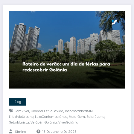
Blog
,
,
,
BemViver
CidadeEEstiloDeVida
IncorporadoraSIM
,
,
,
,
LifestyleUrbano
LuxoContemporâneo
MorarBem
SetorBueno
,
,
SetorMarista
VerãoEmGoiânia
ViverGoiânia
Siminc
16 De Janeiro De 2026