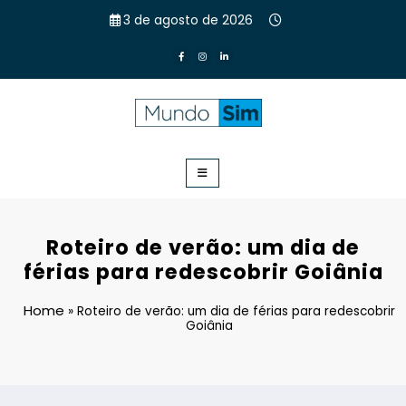
Pular
3 de agosto de 2026
para
o
conteúdo
Mundo Sim
Com mais de 30 anos de experiência, a SIM Incorporadora é
referência na incorporação imobiliária e construção civil no
estado de Goiás.
Roteiro de verão: um dia de
férias para redescobrir Goiânia
Home
»
Roteiro de verão: um dia de férias para redescobrir
Goiânia