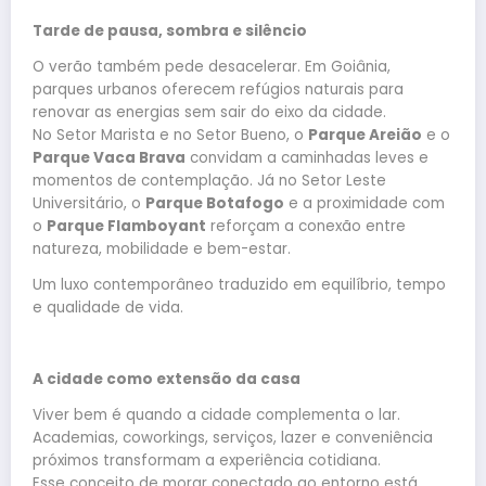
Tarde de pausa, sombra e silêncio
O verão também pede desacelerar. Em Goiânia,
parques urbanos oferecem refúgios naturais para
renovar as energias sem sair do eixo da cidade.
No Setor Marista e no Setor Bueno, o
Parque Areião
e o
Parque Vaca Brava
convidam a caminhadas leves e
momentos de contemplação. Já no Setor Leste
Universitário, o
Parque Botafogo
e a proximidade com
o
Parque Flamboyant
reforçam a conexão entre
natureza, mobilidade e bem-estar.
Um luxo contemporâneo traduzido em equilíbrio, tempo
e qualidade de vida.
A cidade como extensão da casa
Viver bem é quando a cidade complementa o lar.
Academias, coworkings, serviços, lazer e conveniência
próximos transformam a experiência cotidiana.
Esse conceito de morar conectado ao entorno está