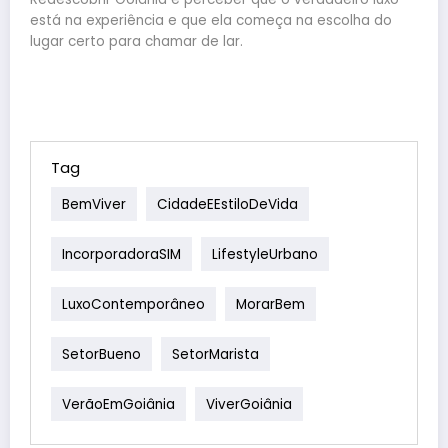
está na experiência e que ela começa na escolha do
lugar certo para chamar de lar.
Tag
BemViver
CidadeEEstiloDeVida
IncorporadoraSIM
LifestyleUrbano
LuxoContemporâneo
MorarBem
SetorBueno
SetorMarista
VerãoEmGoiânia
ViverGoiânia