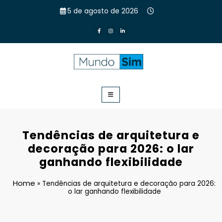
Pular
5 de agosto de 2026
para
o
conteúdo
Mundo Sim
Com mais de 30 anos de experiência, a SIM Incorporadora é
referência na incorporação imobiliária e construção civil no
estado de Goiás.
Tendências de arquitetura e
decoração para 2026: o lar
ganhando flexibilidade
Home
»
Tendências de arquitetura e decoração para 2026:
o lar ganhando flexibilidade