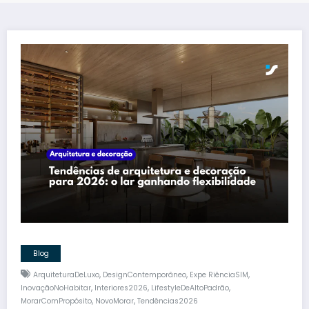
Blog
,
,
,
ArquiteturaDeLuxo
DesignContemporâneo
Expe RiênciaSIM
,
,
,
InovaçãoNoHabitar
Interiores2026
LifestyleDeAltoPadrão
,
,
MorarComPropósito
NovoMorar
Tendências2026