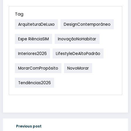
Tag
ArquiteturaDeLuxo
DesignContemporâneo
Expe RiênciaSIM
InovaçãoNoHabitar
Interiores2026
LifestyleDeAltoPadrão
MorarComPropósito
NovoMorar
Tendências2026
Previous post